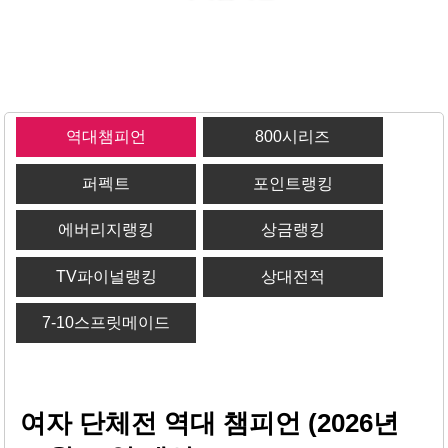
역대챔피언
800시리즈
퍼펙트
포인트랭킹
에버리지랭킹
상금랭킹
TV파이널랭킹
상대전적
7-10스프릿메이드
여자 단체전 역대 챔피언 (2026년