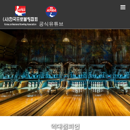
HOME
> 역대챔피언
공식유튜브
역대챔피언