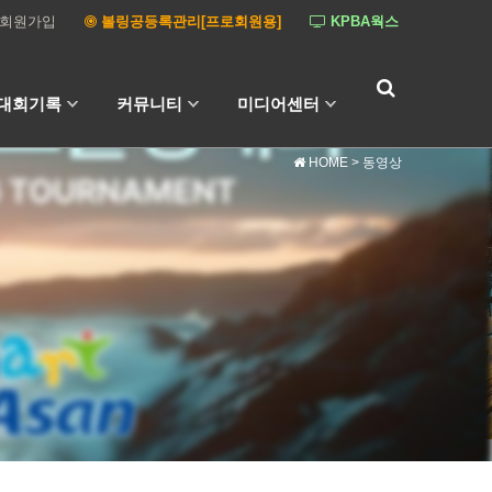
회원가입
볼링공등록관리[프로회원용]
KPBA웍스
대회기록
커뮤니티
미디어센터
HOME
> 동영상