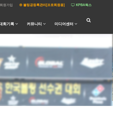
회원가입
볼링공등록관리[프로회원용]
KPBA웍스
대회기록
커뮤니티
미디어센터
HOME
> KPBA 갤러리