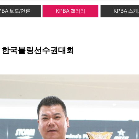
PBA 보도/언론
KPBA 갤러리
KPBA 스
BS 한국볼링선수권대회