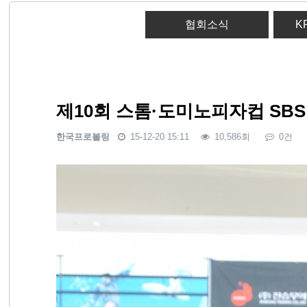
협회소식
K
제10회 스톰·도미노피자컵 S
한국프로볼링
15-12-20 15:11
10,586회
0건
본문