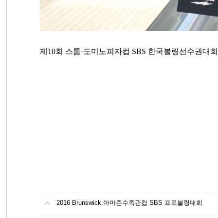
제10회 스톰·도미노피자컵 SBS 한국볼링선수권대회
2016 Brunswick.아마존수족관컵 SBS 프로볼링대회