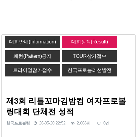
대회안내(Information)
대회성적(Result)
패턴(Pattern)공지
TOUR참가접수
트라이얼참가접수
한국프로볼러선발전
제3회 리틀꼬마김밥컵 여자프로볼
링대회 단체전 성적
한국프로볼링
26-05-20 22:52
2,008회
0건