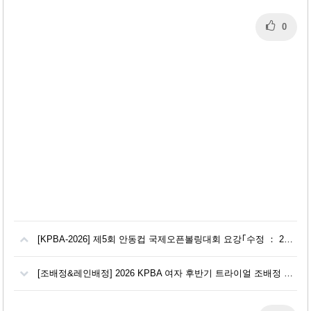
0
[KPBA-2026] 제5회 안동컵 국제오픈볼링대회 요강｢수정 ： 260704]
[조배정&레인배정] 2026 KPBA 여자 후반기 트라이얼 조배정 및 레인배정