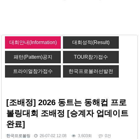
대회안내(Information)
대회성적(Result)
패턴(Pattern)공지
TOUR참가접수
트라이얼참가접수
한국프로볼러선발전
[조배정] 2026 동트는 동해컵 프로
볼링대회 조배정 [승계자 업데이트
완료]
한국프로볼링
26-07-02 12:08
3,603회
0건