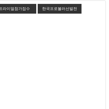
트라이얼참가접수
한국프로볼러선발전