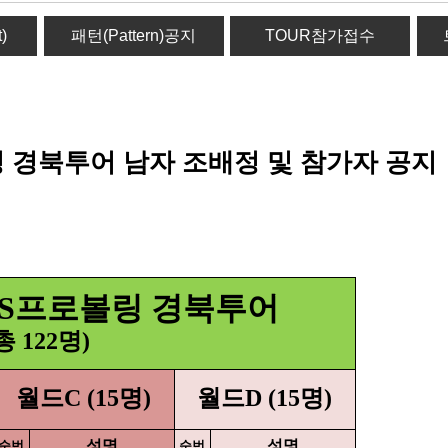
)
패턴(Pattern)공지
TOUR참가접수
볼링 경북투어 남자 조배정 및 참가자 공지
SBS프로볼링 경북투어
총 122명)
월드C (15명)
월드D (15명)
성명
성명
순번
순번