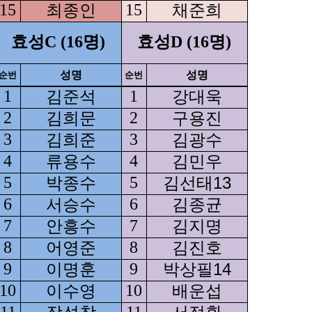
15
최종인
15
채준희
효성C (16명)
효성D (16명)
성명
성명
순번
순번
1
김준석
1
강대욱
2
김희문
2
구용진
3
김희준
3
김광수
4
류용수
4
김민우
5
박종수
5
김선태13
6
서승수
6
김종균
7
안흥수
7
김지명
8
어영준
8
김진호
9
이명훈
9
박상필14
10
이수영
10
배운섭
11
11