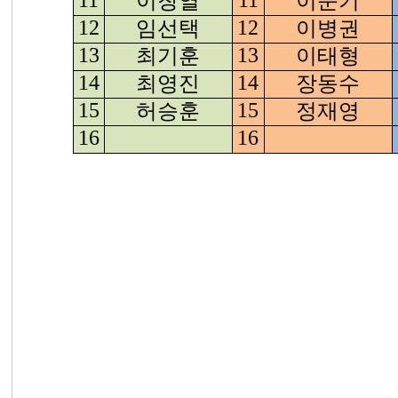
이창열
이문기
12
임선택
12
이병권
13
최기훈
13
이태형
14
최영진
14
장동수
15
허승훈
15
정재영
16
16