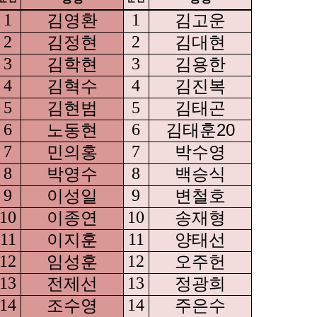
1
김영환
1
김고운
2
김정현
2
김대현
3
김학현
3
김용한
4
김혁수
4
김진복
5
김현범
5
김태곤
6
노동현
6
김태훈20
7
민의홍
7
박수영
8
박영수
8
백승식
9
이성일
9
변철호
10
이종연
10
송재형
11
이지훈
11
양태선
12
임성훈
12
오주헌
13
전제선
13
정광희
14
조수영
14
주은수