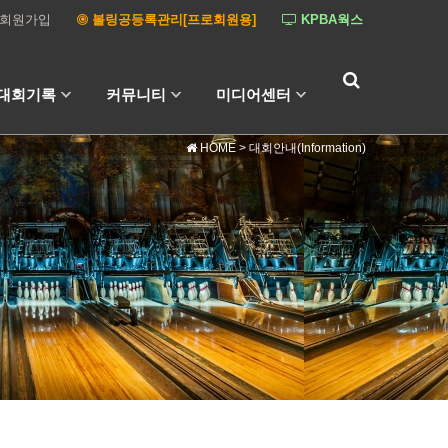
회원가입
볼링공등록관리[프로회원용]
KPBA웍스
대회기록
커뮤니티
미디어센터
HOME
> 대회안내(Information)