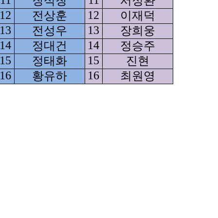
장석창
서정환
12
전상훈
12
이재덕
13
전성우
13
장희웅
14
정대건
14
정승주
15
정태화
15
진현
16
황유하
16
최원영