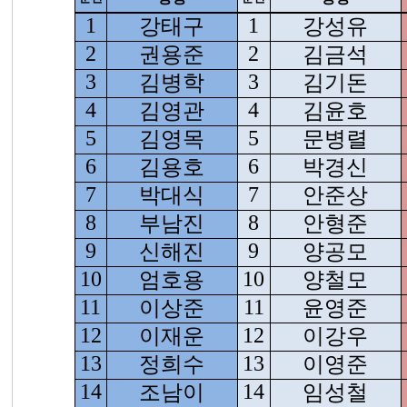
1
강태구
1
강성유
2
권용준
2
김금석
3
김병학
3
김기돈
4
김영관
4
김윤호
5
김영목
5
문병렬
6
김용호
6
박경신
7
박대식
7
안준상
8
부남진
8
안형준
9
신해진
9
양공모
10
엄호용
10
양철모
11
이상준
11
윤영준
12
이재운
12
이강우
13
정희수
13
이영준
14
조남이
14
임성철