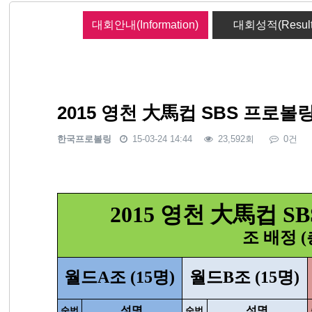
대회안내(Information)
대회성적(Result
2015 영천 大馬컵 SBS 프로
한국프로볼링
15-03-24 14:44
23,592회
0건
본문
2015 영천 大馬컵 
조 배정 (
월드A조 (15명)
월드B조 (15명)
성명
성명
순번
순번