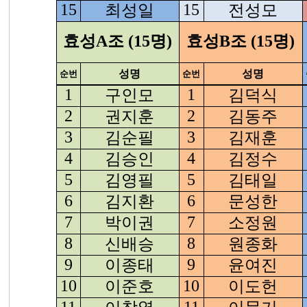
15
최성일
15
전성모
효성A조 (15명)
효성B조 (15명)
성명
성명
순번
순번
1
구인모
1
김덕식
2
권지훈
2
김동주
3
김순필
3
김재훈
4
김승인
4
김정수
5
김영필
5
김태일
6
김지환
6
문성한
7
박이권
7
소정원
8
신배승
8
원종화
9
이종태
9
윤여진
10
이준호
10
이도헌
11
11